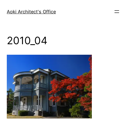
内
容
Aoki Architect's Office
を
ス
キ
2010_04
ッ
プ