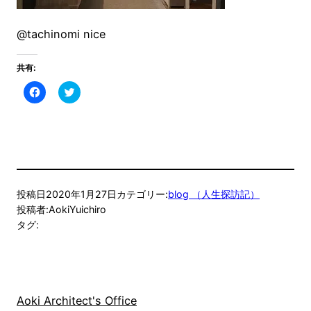
@tachinomi nice
共有:
Facebook
ク
で
リ
共
ッ
有
ク
す
し
る
て
に
Twitter
は
で
ク
共
リ
有
ッ
(新
ク
し
投稿日
2020年1月27日
カテゴリー:
blog （人生探訪記）
し
い
て
ウ
投稿者:
AokiYuichiro
く
ィ
タグ:
だ
ン
さ
ド
い
ウ
(新
で
し
開
い
き
ウ
ま
ィ
す)
ン
Aoki Architect's Office
ド