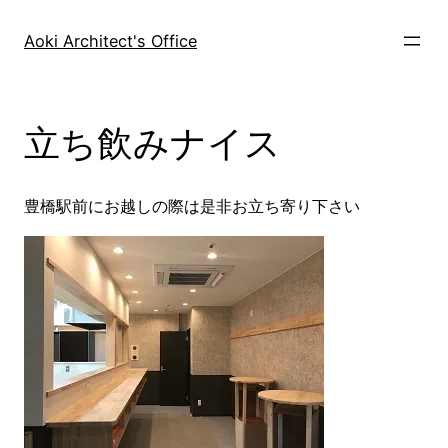
内
容
Aoki Architect's Office
を
ス
キ
立ち飲みナイス
ッ
プ
豊橋駅前にお越しの際は是非お立ち寄り下さい