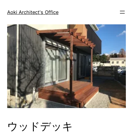
内
容
Aoki Architect's Office
を
ス
キ
ッ
プ
ウッドデッキ