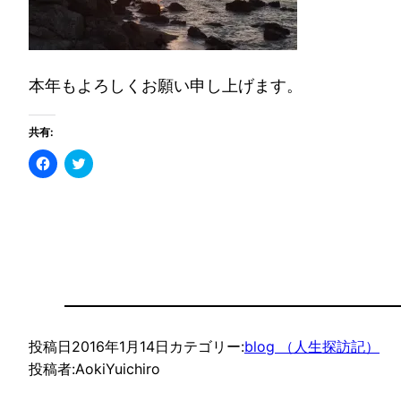
本年もよろしくお願い申し上げます。
共有:
Facebook
ク
で
リ
共
ッ
有
ク
す
し
る
て
に
Twitter
は
で
ク
共
リ
有
ッ
(新
ク
し
し
い
て
ウ
く
ィ
だ
ン
投稿日
2016年1月14日
カテゴリー:
blog （人生探訪記）
さ
ド
い
ウ
投稿者:
AokiYuichiro
(新
で
し
開
い
き