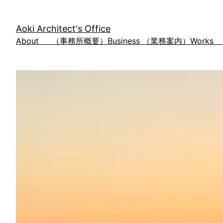
内
容
Aoki Architect's Office
を
About （事務所概要）
Business （業務案内）
Work
ス
キ
ッ
プ