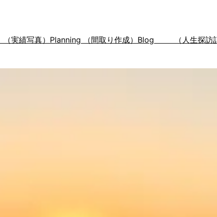
s （実績写真）
Planning （間取り作成）
Blog （人生探訪