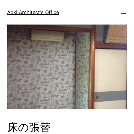
内
容
Aoki Architect's Office
を
ス
キ
ッ
プ
床の張替