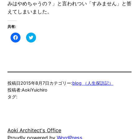
みはやめちゃうの？」と言われつい「すみません」と答
えてしまいました。
共有:
Facebook
ク
で
リ
共
ッ
有
ク
す
し
る
て
に
Twitter
は
で
ク
共
リ
有
ッ
(新
ク
し
投稿日
2015年8月7日
カテゴリー:
blog （人生探訪記）
し
い
て
ウ
投稿者:
AokiYuichiro
く
ィ
タグ:
だ
ン
さ
ド
い
ウ
(新
で
し
開
い
き
ウ
ま
ィ
す)
ン
Aoki Architect's Office
ド
ウ
Proudly powered by
WordPress