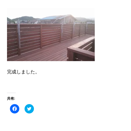
完成しました。
共有:
Facebook
ク
で
リ
共
ッ
有
ク
す
し
る
て
に
Twitter