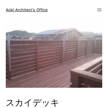
内
容
Aoki Architect's Office
を
ス
キ
ッ
プ
スカイデッキ