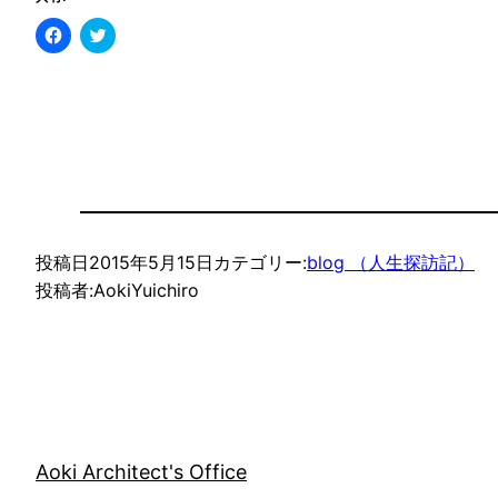
Facebook
ク
で
リ
共
ッ
有
ク
す
し
る
て
に
Twitter
は
で
ク
共
リ
有
ッ
(新
ク
し
し
い
て
ウ
く
ィ
だ
ン
投稿日
2015年5月15日
カテゴリー:
blog （人生探訪記）
さ
ド
い
ウ
投稿者:
AokiYuichiro
(新
で
し
開
い
き
ウ
ま
ィ
す)
ン
ド
ウ
で
開
き
ま
す)
Aoki Architect's Office