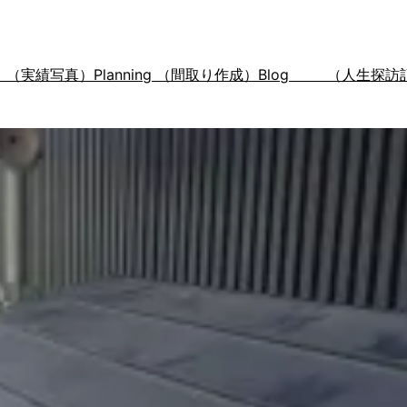
s （実績写真）
Planning （間取り作成）
Blog （人生探訪