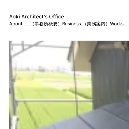
内
容
Aoki Architect's Office
を
About （事務所概要）
Business （業務案内）
Work
ス
キ
ッ
プ