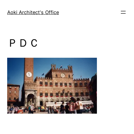
内
容
Aoki Architect's Office
を
ス
キ
ＰＤＣ
ッ
プ